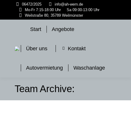
06472/2025
info@ah-wern.de
Mo-Fr 7:15-18:00 Uhr
Sa 09:00-13:00 Uhr
Weilstraße 80, 35789 Weilmünster
Start
Angebote
Über uns
Kontakt
Autovermietung
Waschanlage
Team Archive: